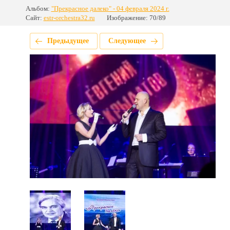
Альбом:
"Прекрасное далеко" - 04 февраля 2024 г.
Сайт:
estr-orchestra32.ru
Изображение: 70/89
Предыдущее
Следующее