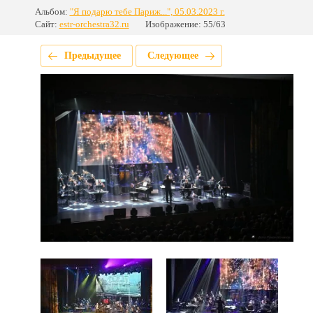
Альбом:
"Я подарю тебе Париж...", 05.03.2023 г.
Сайт:
estr-orchestra32.ru
Изображение: 55/63
Предыдущее
Следующее