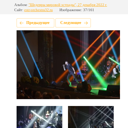
Альбом:
"Шедевры мировой эстрады", 27 декабря 2022 г.
Сайт:
estr-orchestra32.ru
Изображение: 37/161
Предыдущее
Следующее